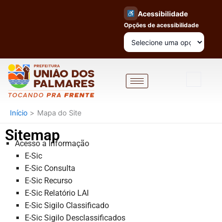
Ir
Acessibilidade
para
Opções de acessibilidade
o
conteúdo
Início
Mapa do Site
Sitemap
Acesso a Informação
E-Sic
E-Sic Consulta
E-Sic Recurso
E-Sic Relatório LAI
E-Sic Sigilo Classificado
E-Sic Sigilo Desclassificados