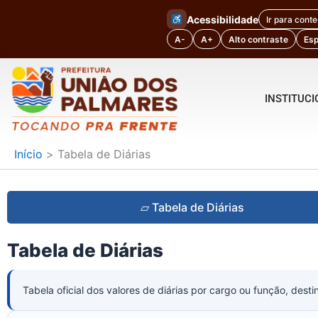
Ir
Acessibilidade
Ir para cont
para
A-
A+
Alto contraste
Es
o
conteúdo
INSTITUC
Início
Tabela de Diárias
▱ Tabela de Diárias
Tabela de Diárias
Tabela oficial dos valores de diárias por cargo ou função, desti