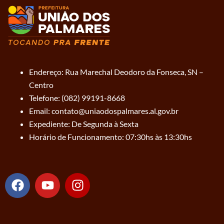
Endereço: Rua Marechal Deodoro da Fonseca, SN –
Centro
Telefone: (082) 99191-8668
Email: contato@uniaodospalmares.al.gov.br
Expediente: De Segunda à Sexta
Horário de Funcionamento: 07:30hs às 13:30hs
F
Y
I
a
o
n
c
u
s
e
t
t