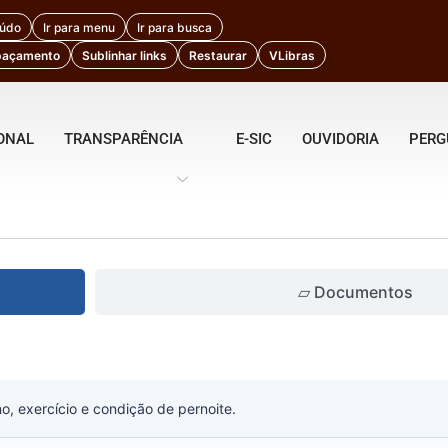
eúdo
Ir para menu
Ir para busca
paçamento
Sublinhar links
Restaurar
VLibras
IONAL
TRANSPARÊNCIA
E-SIC
OUVIDORIA
PERG
▱ Documentos
no, exercício e condição de pernoite.