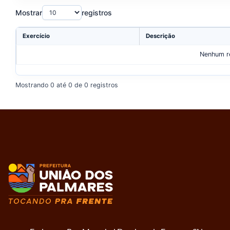
Mostrar
registros
Exercício
Descrição
Nenhum re
Mostrando 0 até 0 de 0 registros