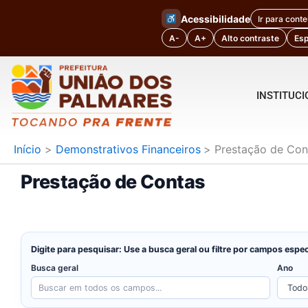
Ir
Acessibilidade
Ir para cont
para
A-
A+
Alto contraste
Es
o
conteúdo
INSTITUC
Início
Demonstrativos Financeiros
Prestação de Con
Prestação de Contas
Digite para pesquisar: Use a busca geral ou filtre por campos espec
Busca geral
Ano