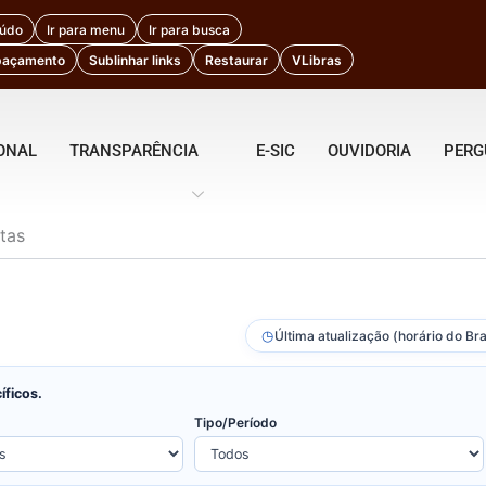
eúdo
Ir para menu
Ir para busca
paçamento
Sublinhar links
Restaurar
VLibras
IONAL
TRANSPARÊNCIA
E-SIC
OUVIDORIA
PERG
tas
◷
Última atualização (horário do Bra
íficos.
Tipo/Período