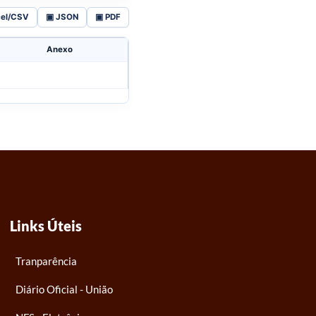
cel/CSV
▣ JSON
▣ PDF
Anexo
Links Úteis
Tranparência
Diário Oficial - União