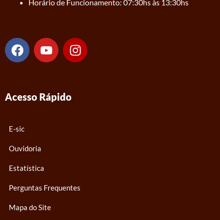
Horário de Funcionamento: 07:30hs às 13:30hs
F
Y
I
a
o
n
c
u
s
e
t
t
b
u
a
Acesso Rápido
o
b
g
o
e
r
k
a
E-sic
m
Ouvidoria
Estatística
Perguntas Frequentes
Mapa do Site