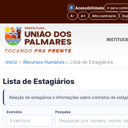
Ir
Acessibilidade
Ir para cont
para
A-
A+
Alto contraste
Es
o
conteúdo
INSTITUC
Início
Recursos Humanos
Lista de Estagiários
Lista de Estagiários
Relação de estagiários e informações sobre contratos de estági
Exercício
Pesquisa