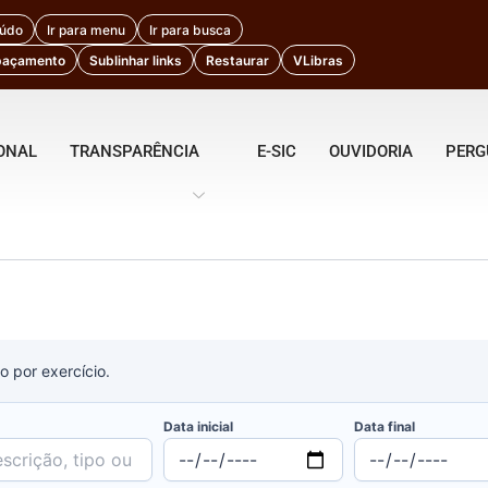
eúdo
Ir para menu
Ir para busca
paçamento
Sublinhar links
Restaurar
VLibras
IONAL
TRANSPARÊNCIA
E-SIC
OUVIDORIA
PERG
o por exercício.
Data inicial
Data final