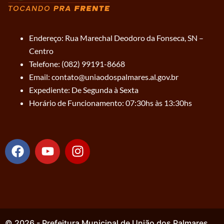
Endereço: Rua Marechal Deodoro da Fonseca, SN –
Centro
Telefone: (082) 99191-8668
Email: contato@uniaodospalmares.al.gov.br
Expediente: De Segunda à Sexta
Horário de Funcionamento: 07:30hs às 13:30hs
F
Y
I
a
o
n
c
u
s
e
t
t
b
u
a
o
b
g
o
e
r
© 2026 - Prefeitura Municipal de União dos Palmares.