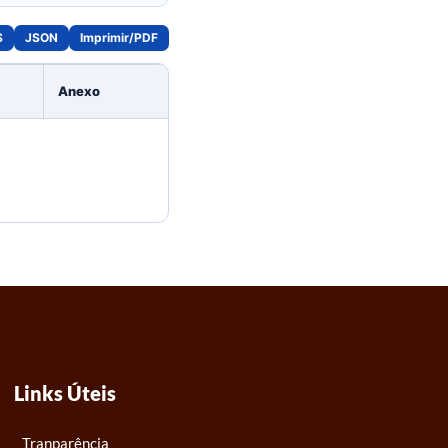
S
JSON
Imprimir/PDF
Anexo
Links Úteis
Tranparência