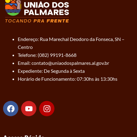
Endereço: Rua Marechal Deodoro da Fonseca, SN –
Centro
Telefone: (082) 99191-8668
Email: contato@uniaodospalmares.al.gov.br
Expediente: De Segunda à Sexta
Horário de Funcionamento: 07:30hs às 13:30hs
F
Y
I
a
o
n
c
u
s
e
t
t
b
u
a