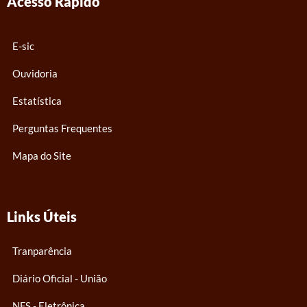
Acesso Rápido
o
b
g
o
e
r
k
a
E-sic
m
Ouvidoria
Estatística
Perguntas Frequentes
Mapa do Site
Links Úteis
Tranparência
Diário Oficial - União
NFS - Eletrônica