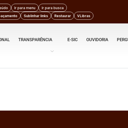
teúdo
Ir para menu
Ir para busca
paçamento
Sublinhar links
Restaurar
VLibras
IONAL
TRANSPARÊNCIA
E-SIC
OUVIDORIA
PERG