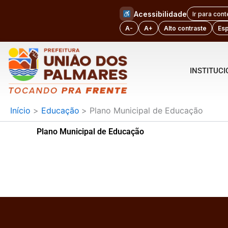
Ir
Acessibilidade
Ir para con
para
A-
A+
Alto contraste
Es
o
conteúdo
INSTITUC
Início
Educação
Plano Municipal de Educação
Plano Municipal de Educação