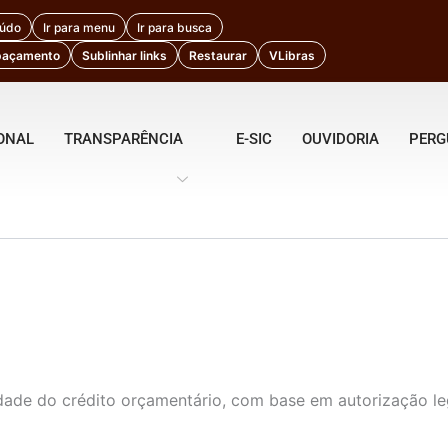
eúdo
Ir para menu
Ir para busca
paçamento
Sublinhar links
Restaurar
VLibras
IONAL
TRANSPARÊNCIA
E-SIC
OUVIDORIA
PERG
ade do crédito orçamentário, com base em autorização legi