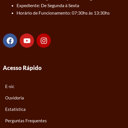
Expediente: De Segunda à Sexta
Horário de Funcionamento: 07:30hs às 13:30hs
F
Y
I
a
o
n
c
u
s
e
t
t
b
u
a
Acesso Rápido
o
b
g
o
e
r
k
a
E-sic
m
Ouvidoria
Estatística
Perguntas Frequentes