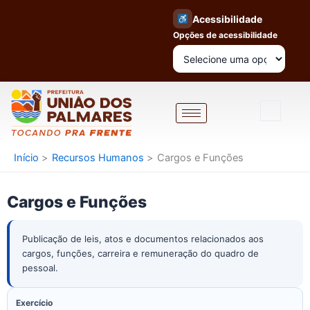
Ir
Acessibilidade
para
Opções de acessibilidade
o
conteúdo
Início
Recursos Humanos
Cargos e Funções
Cargos e Funções
Publicação de leis, atos e documentos relacionados aos
cargos, funções, carreira e remuneração do quadro de
pessoal.
Exercício