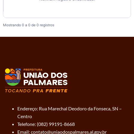
Mostrando 0 a 0 de 0 registros
Endereço: Rua Marechal Deodoro da Fonseca, SN –
Centro
Telefone: (082) 99191-8668
Email: contato@uniaodospalmares.al.gov.br