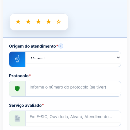
★ ★ ★ ★ ☆
Origem do atendimento
*
i
☝
Protocolo
*
🛡
Serviço avaliado
*