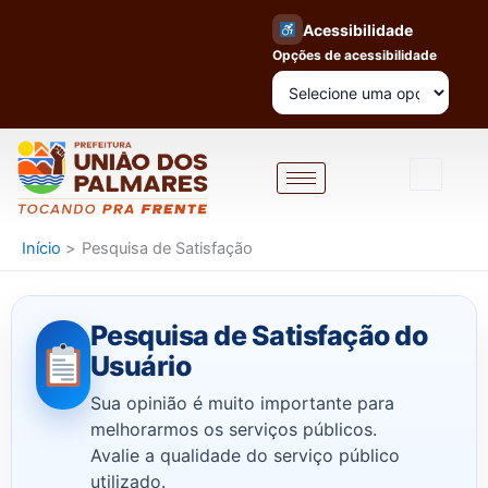
Ir
Acessibilidade
para
Opções de acessibilidade
o
conteúdo
Início
Pesquisa de Satisfação
Pesquisa de Satisfação do
Usuário
Sua opinião é muito importante para
melhorarmos os serviços públicos.
Avalie a qualidade do serviço público
utilizado.