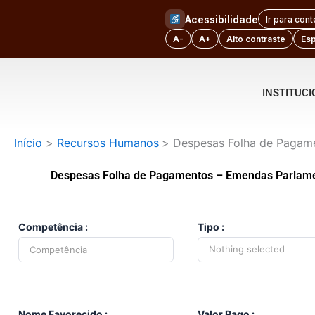
Ir
Acessibilidade
Ir para con
para
A-
A+
Alto contraste
Es
o
conteúdo
INSTITUC
Início
Recursos Humanos
Despesas Folha de Pagam
Despesas Folha de Pagamentos – Emendas Parlam
Competência :
Tipo :
Nothing selected
Nome Favorecido :
Valor Pago :