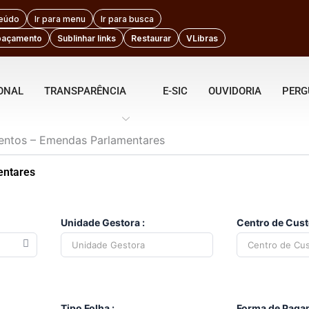
teúdo
Ir para menu
Ir para busca
paçamento
Sublinhar links
Restaurar
VLibras
IONAL
TRANSPARÊNCIA
E-SIC
OUVIDORIA
PERG
entos – Emendas Parlamentares
entares
Unidade Gestora :
Centro de Cust
Tipo Folha :
Forma de Paga