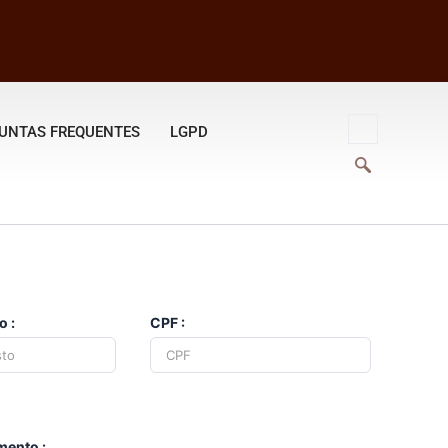
UNTAS FREQUENTES
LGPD
o :
CPF :
mento :