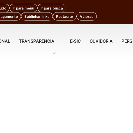
eúdo
Ir para menu
Ir para busca
paçamento
Sublinhar links
Restaurar
VLibras
IONAL
TRANSPARÊNCIA
E-SIC
OUVIDORIA
PERG