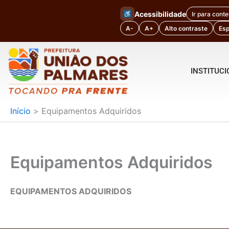
Ir
Acessibilidade
Ir para cont
para
A-
A+
Alto contraste
Es
o
conteúdo
INSTITUC
Início
Equipamentos Adquiridos
Equipamentos Adquiridos
EQUIPAMENTOS ADQUIRIDOS