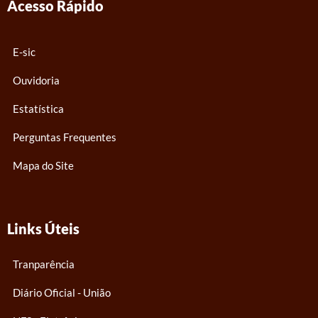
Acesso Rápido
o
b
g
o
e
r
k
a
E-sic
m
Ouvidoria
Estatística
Perguntas Frequentes
Mapa do Site
Links Úteis
Tranparência
Diário Oficial - União