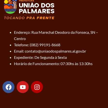
Endereço: Rua Marechal Deodoro da Fonseca, SN –
Centro
Telefone: (082) 99191-8668
Email: contato@uniaodospalmares.al.gov.br
Expediente: De Segunda à Sexta
Horário de Funcionamento: 07:30hs às 13:30hs
F
Y
I
a
o
n
c
u
s
e
t
t
b
u
a