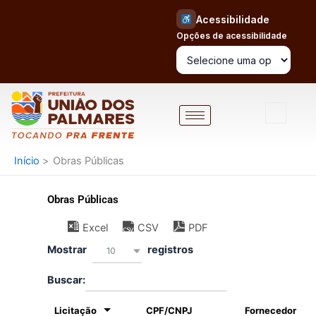
Ir
Acessibilidade
para
Opções de acessibilidade
o
conteúdo
Início
Obras Públicas
Obras Públicas
Excel
CSV
PDF
Mostrar
registros
10
Buscar:
Licitação
CPF/CNPJ
Fornecedor