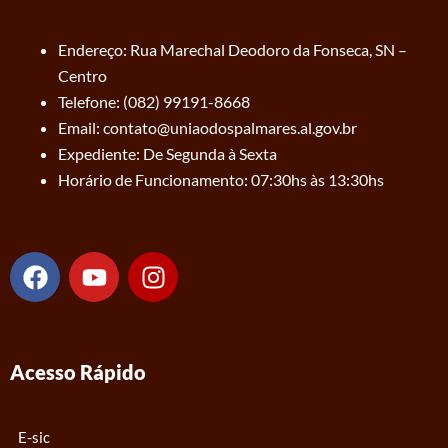
Endereço: Rua Marechal Deodoro da Fonseca, SN –
Centro
Telefone: (082) 99191-8668
Email: contato@uniaodospalmares.al.gov.br
Expediente: De Segunda à Sexta
Horário de Funcionamento: 07:30hs às 13:30hs
F
Y
I
a
o
n
c
u
s
e
t
t
b
u
a
Acesso Rápido
o
b
g
o
e
r
k
a
E-sic