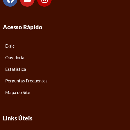
a
o
n
c
u
s
e
t
t
b
u
a
Acesso Rápido
o
b
g
o
e
r
k
a
E-sic
m
Ouvidoria
Estatística
Perguntas Frequentes
Mapa do Site
Links Úteis