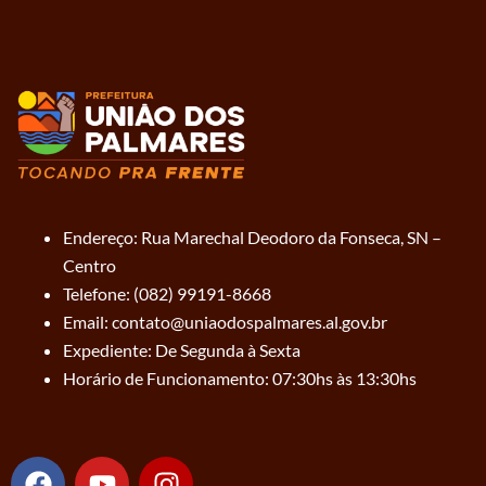
Endereço: Rua Marechal Deodoro da Fonseca, SN –
Centro
Telefone: (082) 99191-8668
Email: contato@uniaodospalmares.al.gov.br
Expediente: De Segunda à Sexta
Horário de Funcionamento: 07:30hs às 13:30hs
F
Y
I