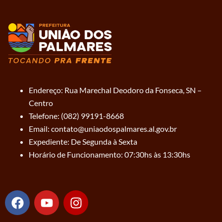
Endereço: Rua Marechal Deodoro da Fonseca, SN –
Centro
Telefone: (082) 99191-8668
Email: contato@uniaodospalmares.al.gov.br
Expediente: De Segunda à Sexta
Horário de Funcionamento: 07:30hs às 13:30hs
F
Y
I
a
o
n
c
u
s