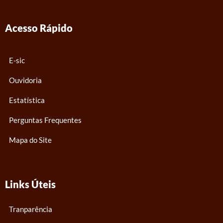
e
t
t
b
u
a
Acesso Rápido
o
b
g
o
e
r
k
a
E-sic
m
Ouvidoria
Estatística
Perguntas Frequentes
Mapa do Site
Links Úteis
Tranparência