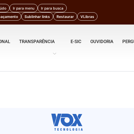
eúdo
Ir para menu
Ir para busca
paçamento
Sublinhar links
Restaurar
VLibras
IONAL
TRANSPARÊNCIA
E-SIC
OUVIDORIA
PERG