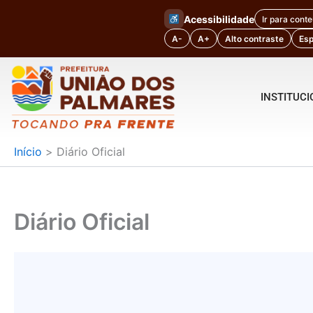
Ir
Acessibilidade
Ir para cont
para
A-
A+
Alto contraste
Es
o
conteúdo
INSTITUC
Início
Diário Oficial
Diário Oficial