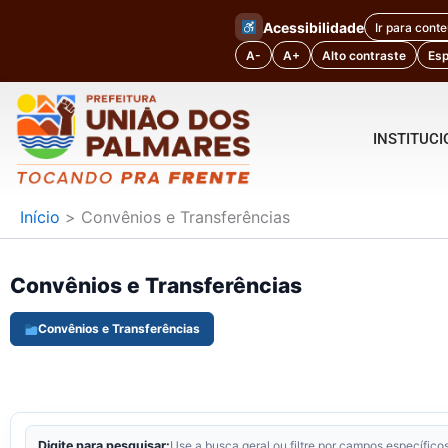
Ir
Acessibilidade
Ir para cont
para
A-
A+
Alto contraste
Es
o
conteúdo
INSTITUC
Início
Convênios e Transferências
Convênios e Transferências
Convênios e Transferências
Digite para pesquisar:
Use a busca geral ou filtre por campos específicos