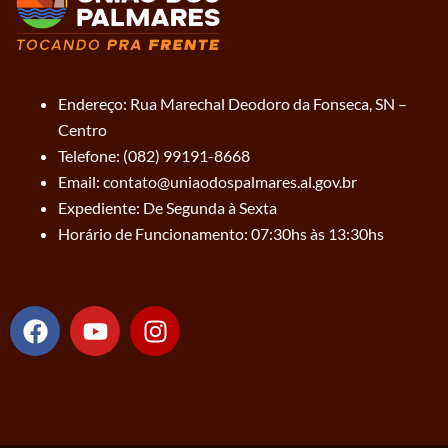
Endereço: Rua Marechal Deodoro da Fonseca, SN –
Centro
Telefone: (082) 99191-8668
Email: contato@uniaodospalmares.al.gov.br
Expediente: De Segunda à Sexta
Horário de Funcionamento: 07:30hs às 13:30hs
F
Y
I
a
o
n
c
u
s
e
t
t
b
u
a
o
b
g