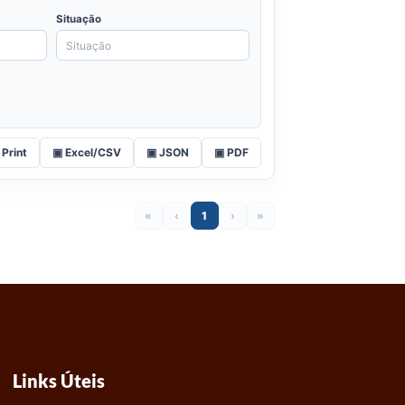
Situação
 Print
▣ Excel/CSV
▣ JSON
▣ PDF
«
‹
1
›
»
Links Úteis