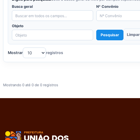
Busca geral
Nº Convênio
Objeto
Limpar 
Pesquisar
Mostrar
registros
Mostrando 0 até 0 de 0 registros