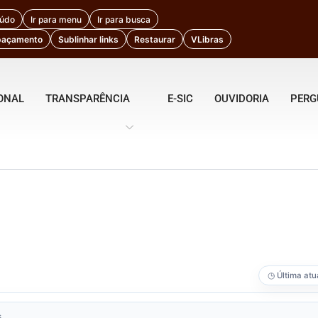
eúdo
Ir para menu
Ir para busca
paçamento
Sublinhar links
Restaurar
VLibras
IONAL
TRANSPARÊNCIA
E-SIC
OUVIDORIA
PERG
◷ Última atua
.