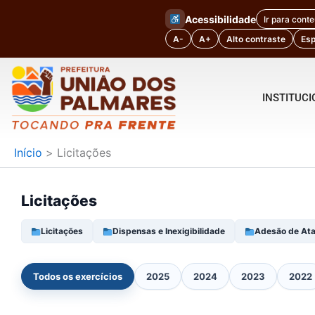
Ir
Acessibilidade
Ir para cont
para
A-
A+
Alto contraste
Es
o
conteúdo
INSTITUC
Início
Licitações
Licitações
Licitações
Dispensas e Inexigibilidade
Adesão de Ata
Todos os exercícios
2025
2024
2023
2022