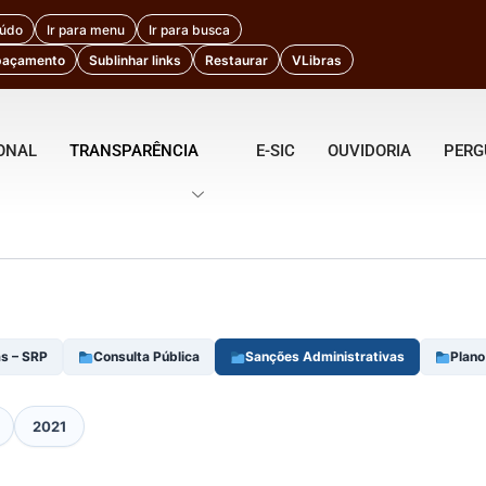
eúdo
Ir para menu
Ir para busca
paçamento
Sublinhar links
Restaurar
VLibras
IONAL
TRANSPARÊNCIA
E-SIC
OUVIDORIA
PERG
s – SRP
Consulta Pública
Sanções Administrativas
Plano
2021