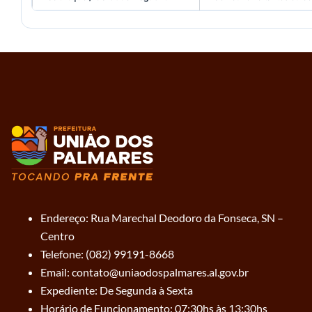
Endereço: Rua Marechal Deodoro da Fonseca, SN –
Centro
Telefone: (082) 99191-8668
Email: contato@uniaodospalmares.al.gov.br
Expediente: De Segunda à Sexta
Horário de Funcionamento: 07:30hs às 13:30hs