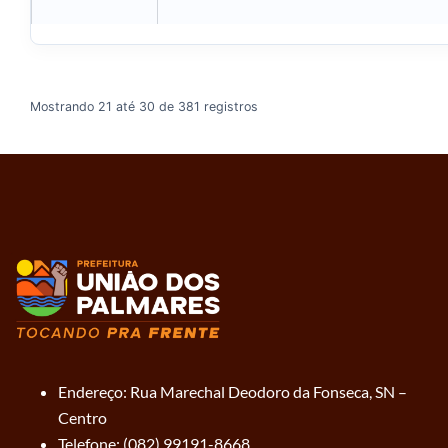
Mostrando 21 até 30 de 381 registros
Endereço: Rua Marechal Deodoro da Fonseca, SN –
Centro
Telefone: (082) 99191-8668