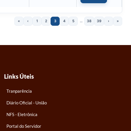
«
‹
1
2
3
4
5
...
38
39
›
»
Links Úteis
Tranparência
Diário Oficial - União
NFS - Eletrônica
Portal do Servidor