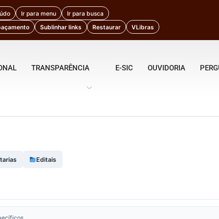
eúdo
Ir para menu
Ir para busca
paçamento
Sublinhar links
Restaurar
VLibras
IONAL
TRANSPARÊNCIA
E-SIC
OUVIDORIA
PERG
tarias
Editais
ecíficos.